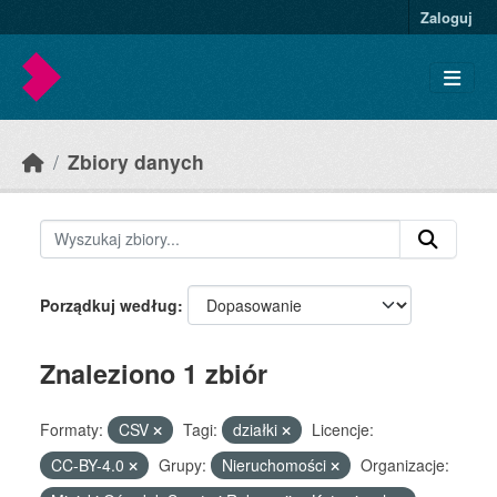
Skip to main content
Zaloguj
Zbiory danych
Porządkuj według
Znaleziono 1 zbiór
Formaty:
CSV
Tagi:
działki
Licencje:
CC-BY-4.0
Grupy:
Nieruchomości
Organizacje: