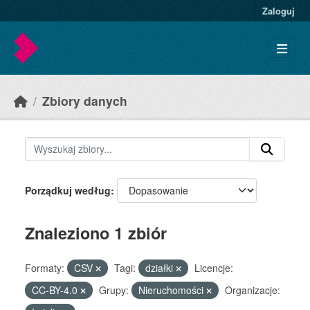
Skip to main content
Zaloguj
Zbiory danych
Porządkuj według
Znaleziono 1 zbiór
Formaty:
CSV
Tagi:
działki
Licencje:
CC-BY-4.0
Grupy:
Nieruchomości
Organizacje: