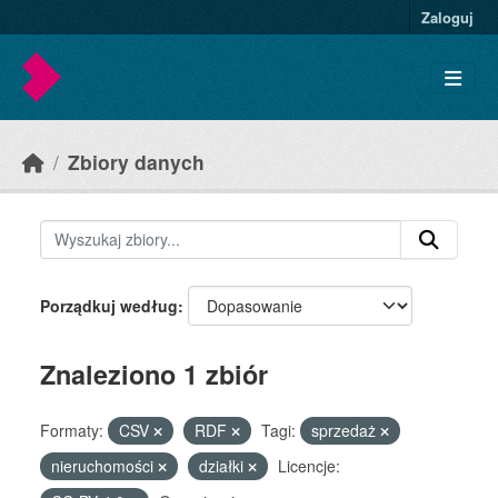
Skip to main content
Zaloguj
Zbiory danych
Porządkuj według
Znaleziono 1 zbiór
Formaty:
CSV
RDF
Tagi:
sprzedaż
nieruchomości
działki
Licencje: