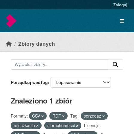
Skip to main content
Zaloguj
Zbiory danych
Porządkuj według
Znaleziono 1 zbiór
Formaty:
CSV
RDF
Tagi:
sprzedaż
mieszkania
nieruchomości
Licencje: