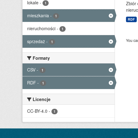
lokale
-
Zbiór
1
nieruc
mieszkania
-
1
RDF
nieruchomości
-
1
You can
sprzedaż
-
1
Formaty
CSV
-
1
RDF
-
1
Licencje
CC-BY-4.0
-
1