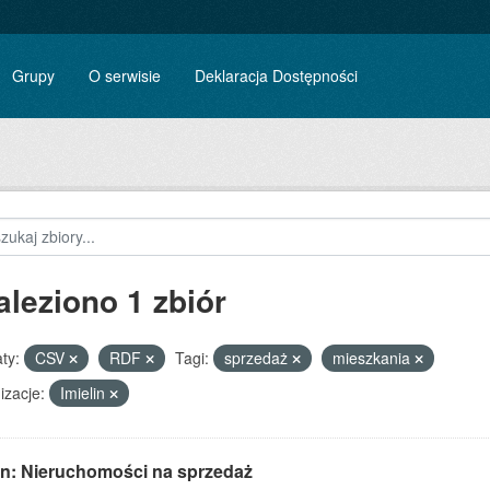
Grupy
O serwisie
Deklaracja Dostępności
aleziono 1 zbiór
ty:
CSV
RDF
Tagi:
sprzedaż
mieszkania
izacje:
Imielin
lin: Nieruchomości na sprzedaż