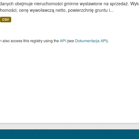
 danych obejmuje nieruchomości gminne wystawione na sprzedaż. Wykaz
homości, cenę wywoławczą netto, powierzchnię gruntu i...
CSV
 also access this registry using the
API
(see
Dokumentacja API
).