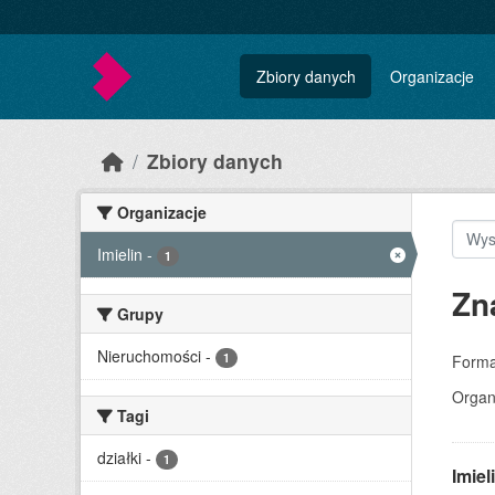
Skip to main content
Zbiory danych
Organizacje
Zbiory danych
Organizacje
Imielin
-
1
Zn
Grupy
Nieruchomości
-
1
Forma
Organ
Tagi
działki
-
1
Imie