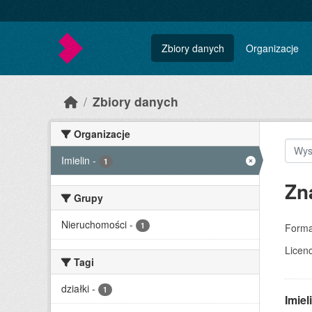
Skip to main content
Zbiory danych
Organizacje
Zbiory danych
Organizacje
Imielin
-
1
Zn
Grupy
Nieruchomości
-
1
Forma
Licenc
Tagi
działki
-
1
Imie