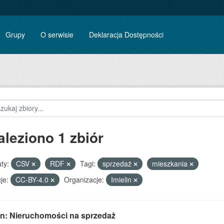
Grupy
O serwisie
Deklaracja Dostępności
aleziono 1 zbiór
ty:
CSV
RDF
Tagi:
sprzedaż
mieszkania
je:
CC-BY-4.0
Organizacje:
Imielin
lin: Nieruchomości na sprzedaż