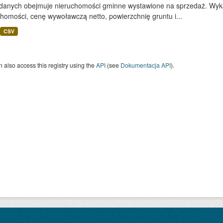
 danych obejmuje nieruchomości gminne wystawione na sprzedaż. Wykaz
homości, cenę wywoławczą netto, powierzchnię gruntu i...
CSV
 also access this registry using the
API
(see
Dokumentacja API
).