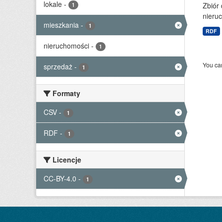
lokale
-
Zbiór
1
nieruc
mieszkania
-
1
RDF
nieruchomości
-
1
You can
sprzedaż
-
1
Formaty
CSV
-
1
RDF
-
1
Licencje
CC-BY-4.0
-
1