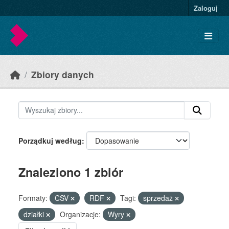
Skip to main content
Zaloguj
Zbiory danych
Porządkuj według
Znaleziono 1 zbiór
Formaty:
CSV
RDF
Tagi:
sprzedaż
działki
Organizacje:
Wyry