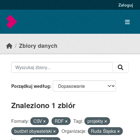
Skip to main content
Zaloguj
Zbiory danych
Porządkuj według
Znaleziono 1 zbiór
Formaty:
CSV
RDF
Tagi:
projekty
budżet obywatelski
Organizacje:
Ruda Śląska