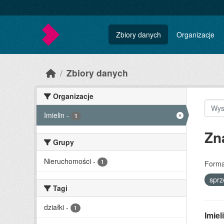
Skip to main content
Zbiory danych
Organizacje
Zbiory danych
Organizacje
Imielin
-
1
Zn
Grupy
Nieruchomości
-
1
Forma
spr
Tagi
działki
-
1
Imie