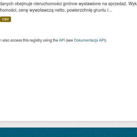
 danych obejmuje nieruchomości gminne wystawione na sprzedaż. Wykaz
homości, cenę wywoławczą netto, powierzchnię gruntu i...
CSV
 also access this registry using the
API
(see
Dokumentacja API
).