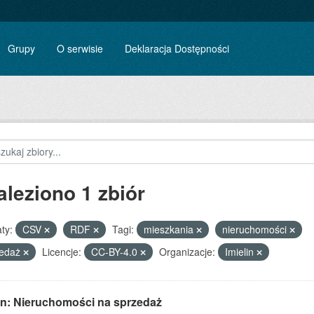
Grupy
O serwisie
Deklaracja Dostępności
aleziono 1 zbiór
ty:
CSV
RDF
Tagi:
mieszkania
nieruchomości
zedaż
Licencje:
CC-BY-4.0
Organizacje:
Imielin
lin: Nieruchomości na sprzedaż