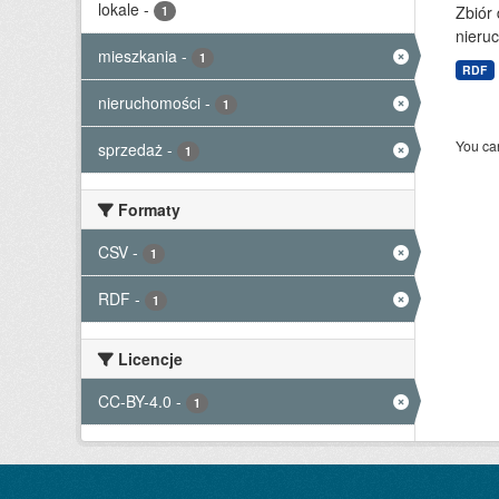
lokale
-
Zbiór
1
nieruc
mieszkania
-
1
RDF
nieruchomości
-
1
You can
sprzedaż
-
1
Formaty
CSV
-
1
RDF
-
1
Licencje
CC-BY-4.0
-
1