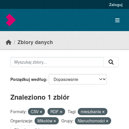
Skip to main content
Zaloguj
Zbiory danych
Porządkuj według
Znaleziono 1 zbiór
Formaty:
CSV
RDF
Tagi:
mieszkania
Organizacje:
Mikołów
Grupy:
Nieruchomości