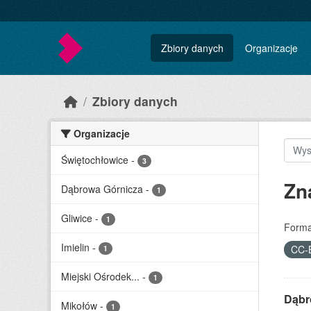
Skip to main content
Zbiory danych
Organizacje
Zbiory danych
Organizacje
Świętochłowice
-
3
Zn
Dąbrowa Górnicza
-
1
Gliwice
-
1
Forma
Imielin
-
CC-
1
Miejski Ośrodek...
-
1
Dąbr
Mikołów
-
1