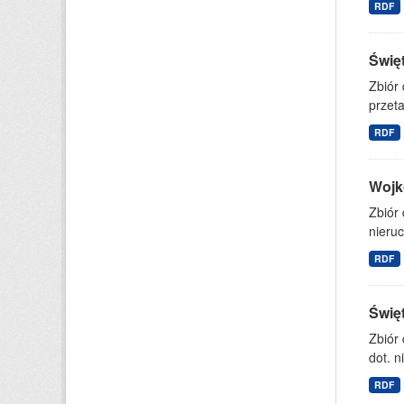
RDF
Świę
Zbiór
przet
RDF
Wojk
Zbiór
nieruc
RDF
Świę
Zbiór
dot. n
RDF