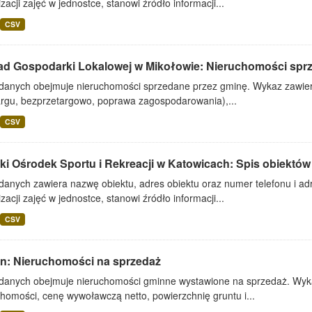
zacji zajęć w jednostce, stanowi źródło informacji...
CSV
ad Gospodarki Lokalowej w Mikołowie: Nieruchomości spr
 danych obejmuje nieruchomości sprzedane przez gminę. Wykaz zawiera
argu, bezprzetargowo, poprawa zagospodarowania),...
CSV
ki Ośrodek Sportu i Rekreacji w Katowicach: Spis obiektów
danych zawiera nazwę obiektu, adres obiektu oraz numer telefonu i adr
zacji zajęć w jednostce, stanowi źródło informacji...
CSV
lin: Nieruchomości na sprzedaż
 danych obejmuje nieruchomości gminne wystawione na sprzedaż. Wykaz
homości, cenę wywoławczą netto, powierzchnię gruntu i...