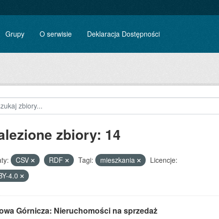
Grupy
O serwisie
Deklaracja Dostępności
alezione zbiory: 14
ty:
CSV
RDF
Tagi:
mieszkania
Licencje:
BY-4.0
owa Górnicza: Nieruchomości na sprzedaż