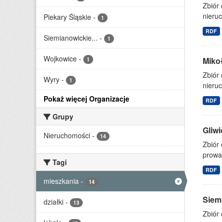
Zbiór
nieruc
Piekary Śląskie
-
1
RDF
Siemianowickie...
-
1
Wojkowice
-
Miko
1
Zbiór
Wyry
-
1
nieruc
Pokaż więcej Organizacje
RDF
Grupy
Gliw
Nieruchomości
-
14
Zbiór 
prowa
Tagi
RDF
mieszkania
-
14
Siem
działki
-
13
Zbiór 