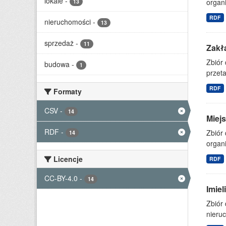
lokale
-
organi
13
RDF
nieruchomości
-
13
sprzedaż
-
11
Zakł
Zbiór
budowa
-
1
przet
RDF
Formaty
CSV
-
14
Miejs
RDF
-
Zbiór 
14
organi
Licencje
RDF
CC-BY-4.0
-
14
Imie
Zbiór
nieruc