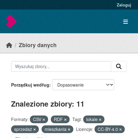
Skip to main content
Zaloguj
Zbiory danych
Porządkuj według
Znalezione zbiory: 11
Formaty:
CSV
RDF
Tagi:
lokale
sprzedaż
mieszkania
Licencje:
CC-BY-4.0