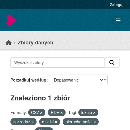
Skip to main content
Zaloguj
Zbiory danych
Porządkuj według
Znaleziono 1 zbiór
Formaty:
CSV
RDF
Tagi:
lokale
sprzedaż
działki
nieruchomości