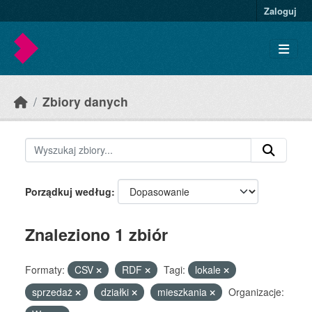
Skip to main content
Zaloguj
Zbiory danych
Porządkuj według
Znaleziono 1 zbiór
Formaty:
CSV
RDF
Tagi:
lokale
sprzedaż
działki
mieszkania
Organizacje: