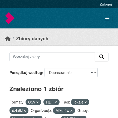
Skip to main content
Zaloguj
Zbiory danych
Porządkuj według
Znaleziono 1 zbiór
Formaty:
CSV
RDF
Tagi:
lokale
działki
Organizacje:
Mikołów
Grupy: