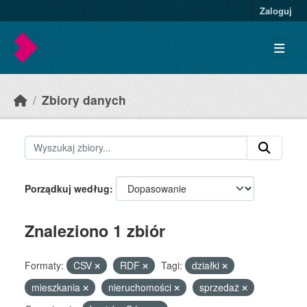
Skip to main content
Zaloguj
Zbiory danych
Porządkuj według
Znaleziono 1 zbiór
Formaty:
CSV
RDF
Tagi:
działki
mieszkania
nieruchomości
sprzedaż