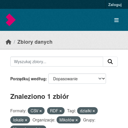
Skip to main content
Zaloguj
Zbiory danych
Porządkuj według
Znaleziono 1 zbiór
Formaty:
CSV
RDF
Tagi:
działki
lokale
Organizacje:
Mikołów
Grupy: