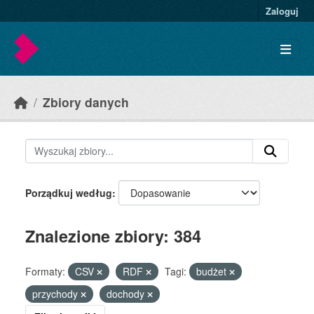
Skip to main content
Zaloguj
Zbiory danych
Porządkuj według
Znalezione zbiory: 384
Formaty:
CSV
RDF
Tagi:
budżet
przychody
dochody