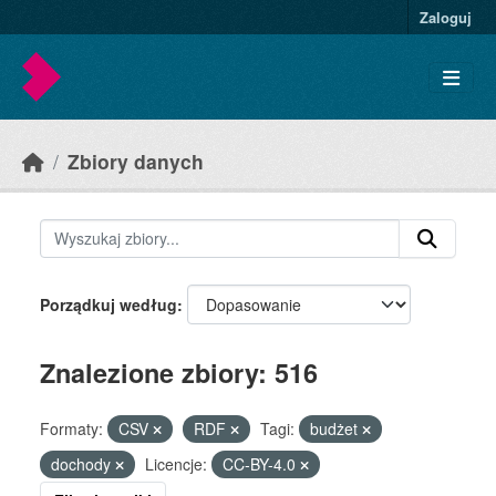
Skip to main content
Zaloguj
Zbiory danych
Porządkuj według
Znalezione zbiory: 516
Formaty:
CSV
RDF
Tagi:
budżet
dochody
Licencje:
CC-BY-4.0