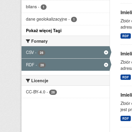
bilans
-
1
Imiel
dane geolokalizacyjne
-
1
Zbiór
adresa
Pokaż więcej Tagi
RDF
Formaty
CSV
-
Imiel
28
Zbiór
RDF
-
28
adresa
RDF
Licencje
CC-BY-4.0
-
28
Imiel
Zbiór
jest p
RDF