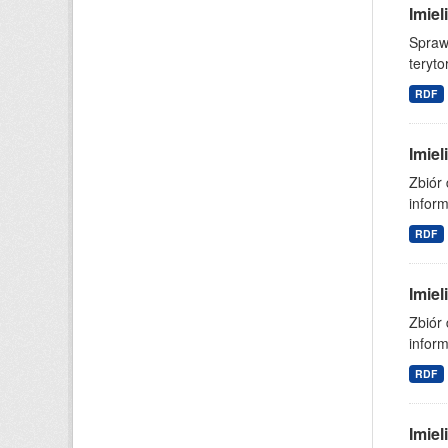
Imie
Spraw
teryto
RDF
Imie
Zbiór
inform
RDF
Imiel
Zbiór 
infor
RDF
Imie