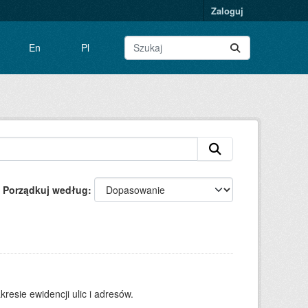
Zaloguj
En
Pl
Porządkuj według
resie ewidencji ulic i adresów.