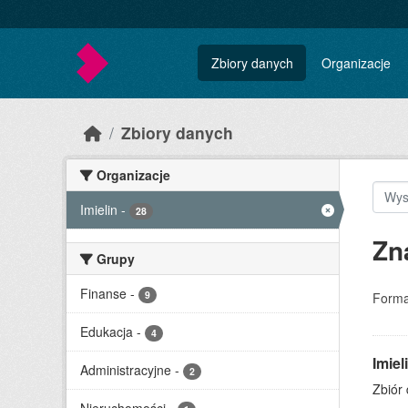
Skip to main content
Zbiory danych
Organizacje
Zbiory danych
Organizacje
Imielin
-
28
Zn
Grupy
Finanse
-
9
Forma
Edukacja
-
4
Imiel
Administracyjne
-
2
Zbiór 