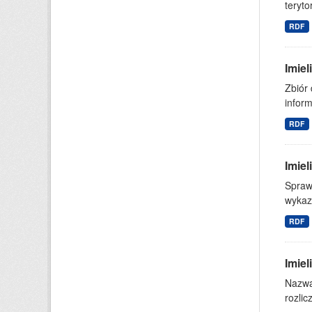
teryto
RDF
Imie
Zbiór
inform
RDF
Imiel
Spraw
wykazu
RDF
Imiel
Nazwa 
rozli