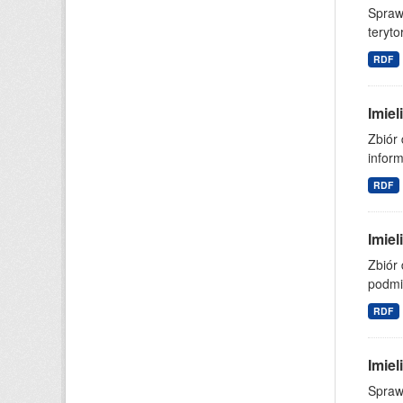
Spraw
teryto
RDF
Imie
Zbiór
inform
RDF
Imiel
Zbiór 
podmi
RDF
Imie
Spraw