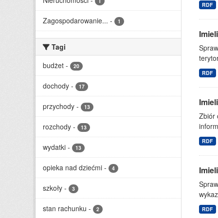
Nieruchomości
-
1
RDF
Zagospodarowanie...
-
1
Imie
Tagi
Spraw
teryto
budżet
-
20
RDF
dochody
-
17
Imie
przychody
-
13
Zbiór
inform
rozchody
-
13
RDF
wydatki
-
13
opieka nad dziećmi
-
4
Imiel
Spraw
szkoły
-
3
wykazu
stan rachunku
-
2
RDF