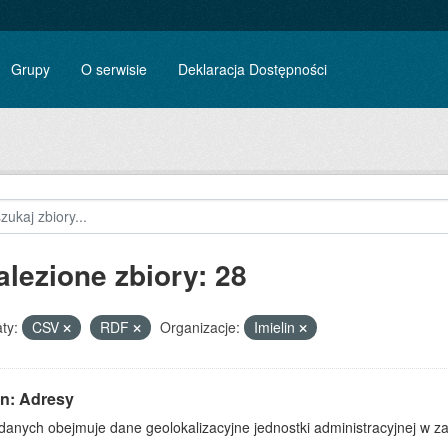
Grupy
O serwisie
Deklaracja Dostępności
alezione zbiory: 28
ty:
CSV
RDF
Organizacje:
Imielin
in: Adresy
danych obejmuje dane geolokalizacyjne jednostki administracyjnej w zak