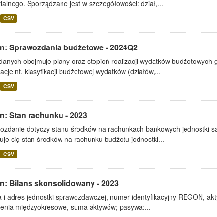
rialnego. Sporządzane jest w szczegółowości: dział,...
CSV
lin: Sprawozdania budżetowe - 2024Q2
 danych obejmuje plany oraz stopień realizacji wydatków budżetowych 
acje nt. klasyfikacji budżetowej wydatków (działów,...
CSV
in: Stan rachunku - 2023
ozdanie dotyczy stanu środków na rachunkach bankowych jednostki s
je się stan środków na rachunku budżetu jednostki...
CSV
in: Bilans skonsolidowany - 2023
i adres jednostki sprawozdawczej, numer identyfikacyjny REGON, aktywa
czenia międzyokresowe, suma aktywów; pasywa:...