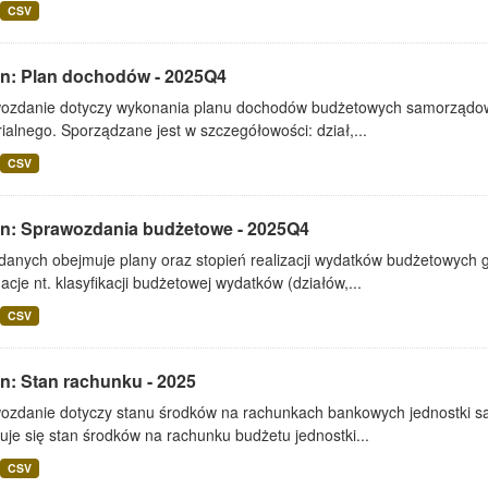
CSV
lin: Plan dochodów - 2025Q4
ozdanie dotyczy wykonania planu dochodów budżetowych samorządowe
rialnego. Sporządzane jest w szczegółowości: dział,...
CSV
lin: Sprawozdania budżetowe - 2025Q4
 danych obejmuje plany oraz stopień realizacji wydatków budżetowych 
acje nt. klasyfikacji budżetowej wydatków (działów,...
CSV
in: Stan rachunku - 2025
ozdanie dotyczy stanu środków na rachunkach bankowych jednostki s
je się stan środków na rachunku budżetu jednostki...
CSV