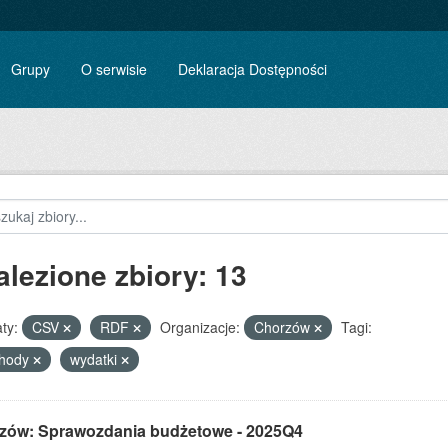
Grupy
O serwisie
Deklaracja Dostępności
alezione zbiory: 13
ty:
CSV
RDF
Organizacje:
Chorzów
Tagi:
chody
wydatki
zów: Sprawozdania budżetowe - 2025Q4