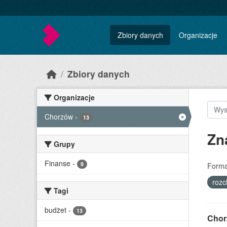
Skip to main content
Zbiory danych
Organizacje
Zbiory danych
Organizacje
Chorzów
-
13
Zn
Grupy
Finanse
-
9
Forma
roz
Tagi
budżet
-
13
Chor