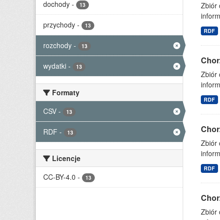
dochody
-
Zbiór
13
inform
przychody
-
13
RDF
rozchody
-
13
Chor
wydatki
-
13
Zbiór
inform
Formaty
RDF
CSV
-
13
Chor
RDF
-
13
Zbiór
inform
Licencje
RDF
CC-BY-4.0
-
13
Chor
Zbiór