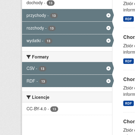
dochody
-
Zbiór
13
inform
przychody
-
13
RDF
rozchody
-
13
Chor
wydatki
-
13
Zbiór
inform
Formaty
RDF
CSV
-
13
Chor
RDF
-
13
Zbiór
inform
Licencje
RDF
CC-BY-4.0
-
13
Chor
Zbiór