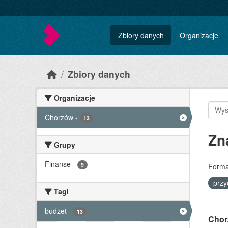
Skip to main content
Zbiory danych
Organizacje
Zbiory danych
Organizacje
Chorzów
-
13
Zn
Grupy
Finanse
-
9
Forma
prz
Tagi
budżet
-
13
Chor