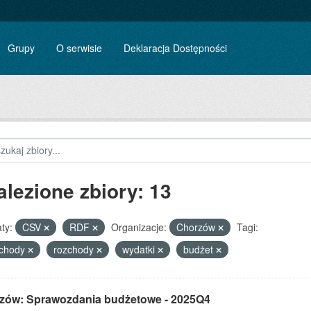
Grupy
O serwisie
Deklaracja Dostępności
alezione zbiory: 13
ty:
CSV
RDF
Organizacje:
Chorzów
Tagi:
ychody
rozchody
wydatki
budżet
zów: Sprawozdania budżetowe - 2025Q4