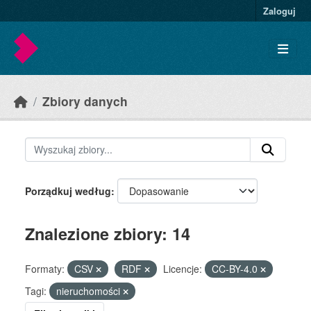
Skip to main content
Zaloguj
Zbiory danych
Porządkuj według
Znalezione zbiory: 14
Formaty:
CSV
RDF
Licencje:
CC-BY-4.0
Tagi:
nieruchomości