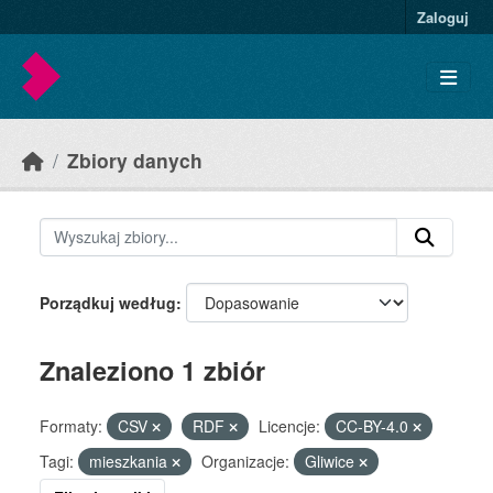
Skip to main content
Zaloguj
Zbiory danych
Porządkuj według
Znaleziono 1 zbiór
Formaty:
CSV
RDF
Licencje:
CC-BY-4.0
Tagi:
mieszkania
Organizacje:
Gliwice