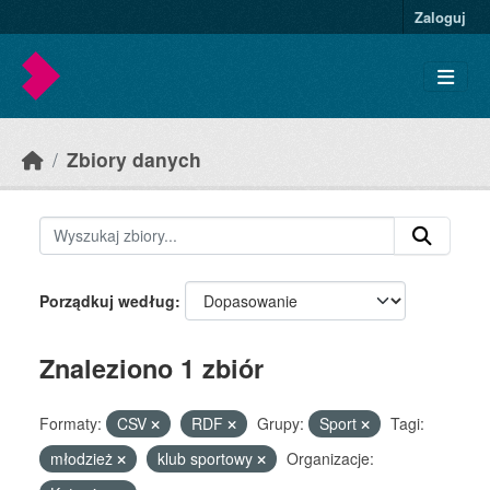
Skip to main content
Zaloguj
Zbiory danych
Porządkuj według
Znaleziono 1 zbiór
Formaty:
CSV
RDF
Grupy:
Sport
Tagi:
młodzież
klub sportowy
Organizacje: