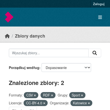
Skip to main content
Zaloguj
Zbiory danych
Porządkuj według
Znalezione zbiory: 2
Formaty:
CSV
RDF
Grupy:
Sport
Licencje:
CC-BY-4.0
Organizacje:
Katowice