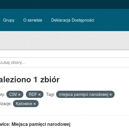
Grupy
O serwisie
Deklaracja Dostępności
aleziono 1 zbiór
ty:
CSV
RDF
Tagi:
miejsca pamięci narodowej
izacje:
Katowice
wice: Miejsca pamięci narodowej