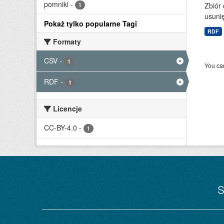
pomniki
-
Zbiór 
1
usuni
Pokaż tylko popularne Tagi
RDF
Formaty
CSV
-
1
You can
RDF
-
1
Licencje
CC-BY-4.0
-
1
S