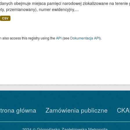
danych obejmuje miejsca pamięci narodowej zlokalizowane na terenie gm
ęty, przemianowany), numer ewidencyjny,...
CSV
 also access this registry using the
API
(see
Dokumentacja API
).
trona główna
Zamówienia publiczne
CKA
2024 © Górnośląsko-Zagłębiowska Metropolia