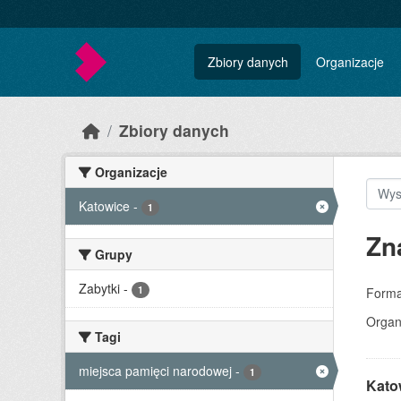
Skip to main content
Zbiory danych
Organizacje
Zbiory danych
Organizacje
Katowice
-
1
Zn
Grupy
Zabytki
-
1
Forma
Organ
Tagi
miejsca pamięci narodowej
-
1
Kato