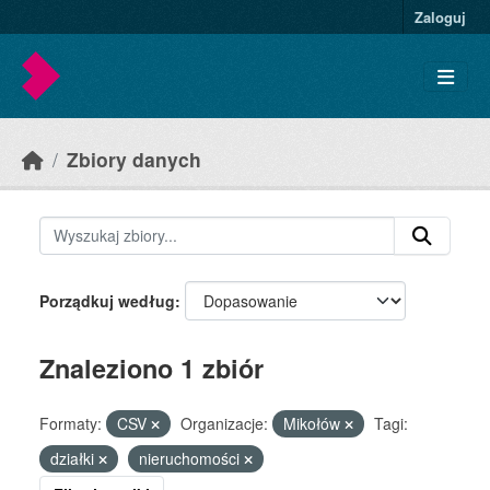
Skip to main content
Zaloguj
Zbiory danych
Porządkuj według
Znaleziono 1 zbiór
Formaty:
CSV
Organizacje:
Mikołów
Tagi:
działki
nieruchomości