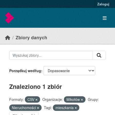
Skip to main content
Zaloguj
Zbiory danych
Porządkuj według
Znaleziono 1 zbiór
Formaty:
CSV
Organizacje:
Mikołów
Grupy:
Nieruchomości
Tagi:
mieszkania