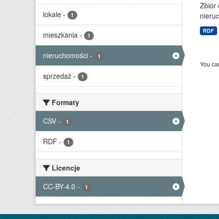
Zbiór
lokale
-
nieruc
1
RDF
mieszkania
-
1
nieruchomości
-
1
You can
sprzedaż
-
1
Formaty
CSV
-
1
RDF
-
1
Licencje
CC-BY-4.0
-
1