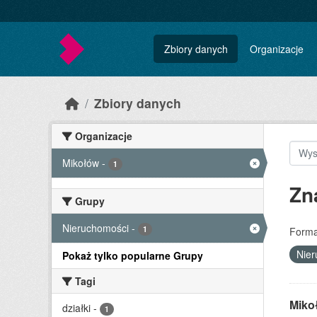
Skip to main content
Zbiory danych
Organizacje
Zbiory danych
Organizacje
Mikołów
-
1
Zn
Grupy
Nieruchomości
-
1
Forma
Nie
Pokaż tylko popularne Grupy
Tagi
Miko
działki
-
1