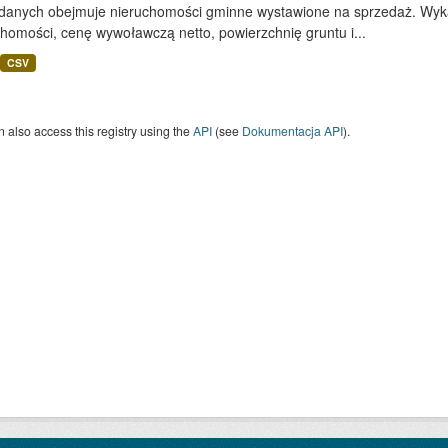
 danych obejmuje nieruchomości gminne wystawione na sprzedaż. Wykaz
homości, cenę wywoławczą netto, powierzchnię gruntu i...
CSV
 also access this registry using the
API
(see
Dokumentacja API
).