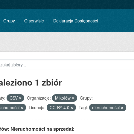
Grupy
O serwisie
Deklaracja Dostępności
aleziono 1 zbiór
ty:
CSV
Organizacje:
Mikołów
Grupy:
ruchomości
Licencje:
CC-BY-4.0
Tagi:
nieruchomości
łów: Nieruchomości na sprzedaż