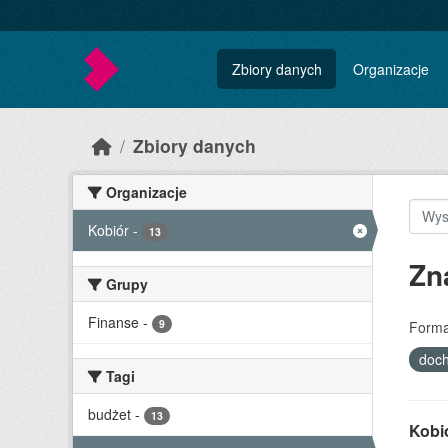
Skip to main content
Zbiory danych
Organizacje
Zbiory danych
Organizacje
Kobiór
-
13
Zn
Grupy
Finanse
-
9
Forma
doc
Tagi
budżet
-
13
Kobi