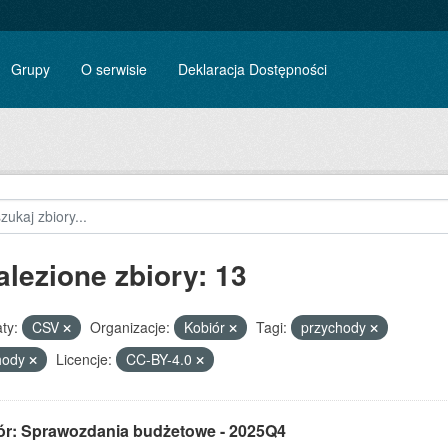
Grupy
O serwisie
Deklaracja Dostępności
alezione zbiory: 13
ty:
CSV
Organizacje:
Kobiór
Tagi:
przychody
hody
Licencje:
CC-BY-4.0
ór: Sprawozdania budżetowe - 2025Q4