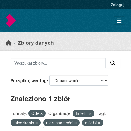
Skip to main content
Zaloguj
Zbiory danych
Porządkuj według
Znaleziono 1 zbiór
Formaty:
CSV
Organizacje:
Imielin
Tagi:
mieszkania
nieruchomości
działki