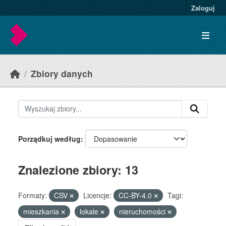
Skip to main content
Zaloguj
Zbiory danych
Porządkuj według
Znalezione zbiory: 13
Formaty:
CSV
Licencje:
CC-BY-4.0
Tagi:
mieszkania
lokale
nieruchomości