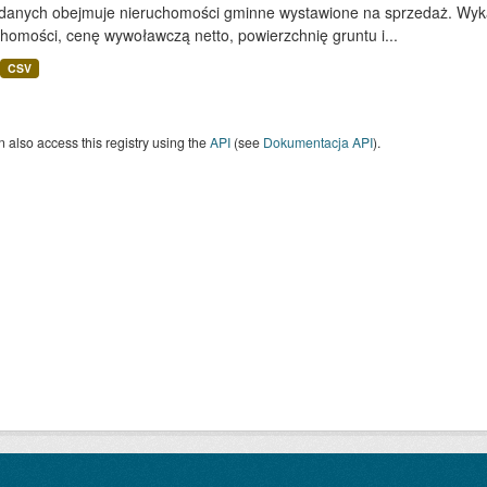
 danych obejmuje nieruchomości gminne wystawione na sprzedaż. Wykaz
homości, cenę wywoławczą netto, powierzchnię gruntu i...
CSV
 also access this registry using the
API
(see
Dokumentacja API
).