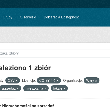
Grupy
O serwisie
Deklaracja Dostępności
aleziono 1 zbiór
ty:
CSV
Licencje:
CC-BY-4.0
Organizacje:
Wyry
sprzedaż
mieszkania
lokale
: Nieruchomości na sprzedaż