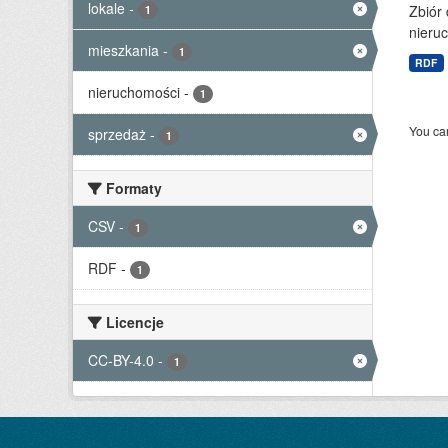
lokale
-
Zbiór
1
nieruc
mieszkania
-
1
RDF
nieruchomości
-
1
You can
sprzedaż
-
1
Formaty
CSV
-
1
RDF
-
1
Licencje
CC-BY-4.0
-
1