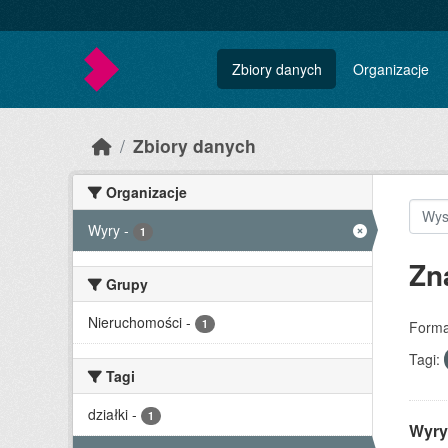
Skip to main content
Zbiory danych
Organizacje
Zbiory danych
Organizacje
Wyry
-
1
Zn
Grupy
Nieruchomości
-
1
Forma
Tagi:
Tagi
działki
-
1
Wyry