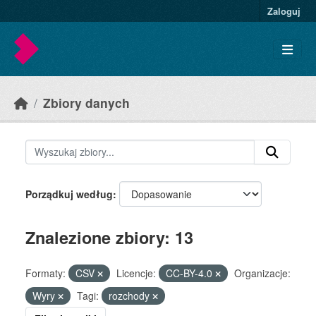
Skip to main content
Zaloguj
Zbiory danych
Porządkuj według
Znalezione zbiory: 13
Formaty:
CSV
Licencje:
CC-BY-4.0
Organizacje:
Wyry
Tagi:
rozchody