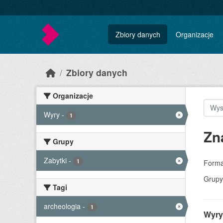
Skip to main content
Zbiory danych
Organizacje
Zbiory danych
Organizacje
Wyry
-
1
Zn
Grupy
Zabytki
-
1
Forma
Grupy
Tagi
archeologia
-
1
Wyry