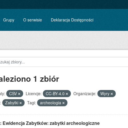
Grupy
O serwisie
Deklaracja Dostępności
aleziono 1 zbiór
ty:
CSV
Licencje:
CC-BY-4.0
Organizacje:
Wyry
:
Zabytki
Tagi:
archeologia
: Ewidencja Zabytków: zabytki archeologiczne