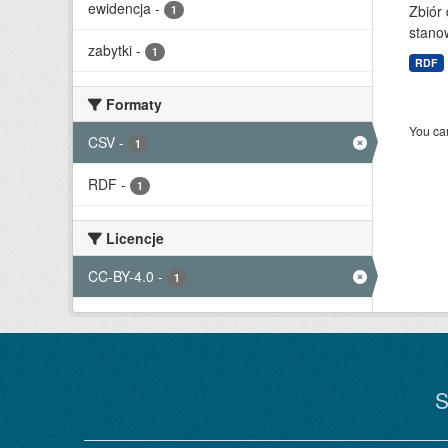
ewidencja
-
Zbiór 
1
stanow
zabytki
-
1
RDF
Formaty
You can
CSV
-
1
RDF
-
1
Licencje
CC-BY-4.0
-
1
S