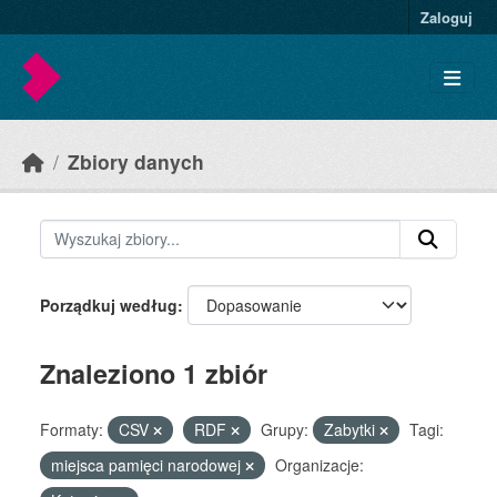
Skip to main content
Zaloguj
Zbiory danych
Porządkuj według
Znaleziono 1 zbiór
Formaty:
CSV
RDF
Grupy:
Zabytki
Tagi:
miejsca pamięci narodowej
Organizacje: