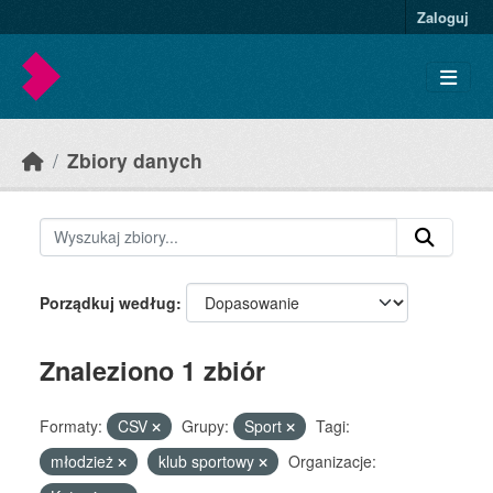
Skip to main content
Zaloguj
Zbiory danych
Porządkuj według
Znaleziono 1 zbiór
Formaty:
CSV
Grupy:
Sport
Tagi:
młodzież
klub sportowy
Organizacje: