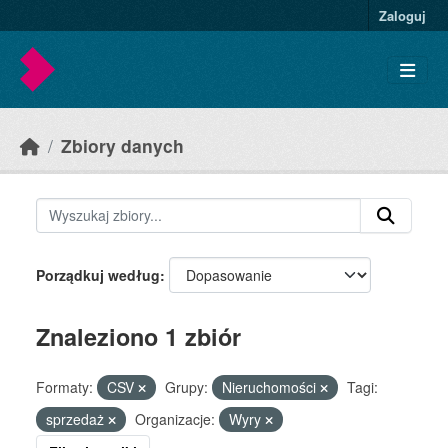
Skip to main content
Zaloguj
Zbiory danych
Porządkuj według
Znaleziono 1 zbiór
Formaty:
CSV
Grupy:
Nieruchomości
Tagi:
sprzedaż
Organizacje:
Wyry