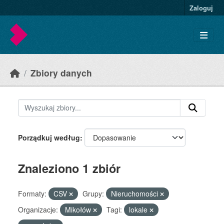
Skip to main content
Zaloguj
Zbiory danych
Porządkuj według
Znaleziono 1 zbiór
Formaty:
CSV
Grupy:
Nieruchomości
Organizacje:
Mikołów
Tagi:
lokale