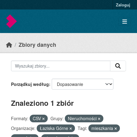
Skip to main content
Zaloguj
Zbiory danych
Porządkuj według
Znaleziono 1 zbiór
Formaty:
CSV
Grupy:
Nieruchomości
Organizacje:
Łaziska Górne
Tagi:
mieszkania