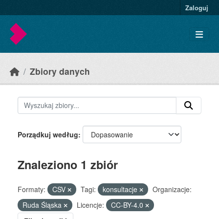
Skip to main content
Zaloguj
Zbiory danych
Porządkuj według
Znaleziono 1 zbiór
Formaty:
CSV
Tagi:
konsultacje
Organizacje:
Ruda Śląska
Licencje:
CC-BY-4.0