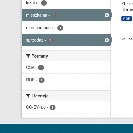
lokale
-
Zbiór
1
nieruc
mieszkania
-
1
RDF
nieruchomości
-
1
You can
sprzedaż
-
1
Formaty
CSV
-
1
RDF
-
1
Licencje
CC-BY-4.0
-
1