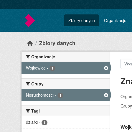
Skip to main content
Zbiory danych
Organizacje
Zbiory danych
Organizacje
Wojkowice
-
1
Zn
Grupy
Nieruchomości
-
1
Organ
Grupy
Tagi
działki
-
1
Wojk