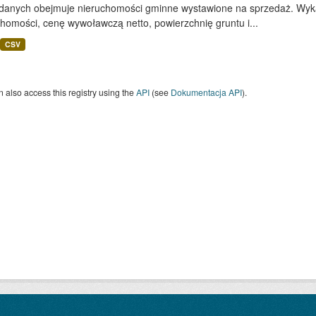
 danych obejmuje nieruchomości gminne wystawione na sprzedaż. Wykaz
homości, cenę wywoławczą netto, powierzchnię gruntu i...
CSV
 also access this registry using the
API
(see
Dokumentacja API
).