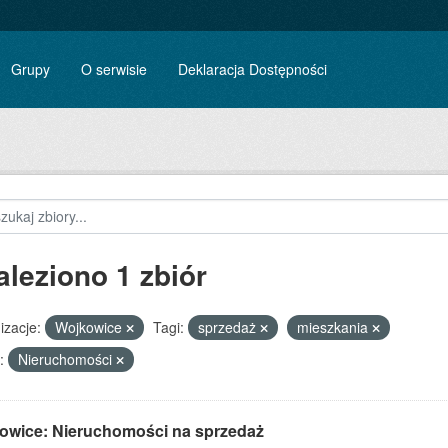
Grupy
O serwisie
Deklaracja Dostępności
aleziono 1 zbiór
izacje:
Wojkowice
Tagi:
sprzedaż
mieszkania
:
Nieruchomości
owice: Nieruchomości na sprzedaż