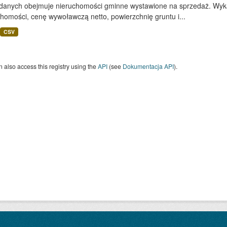
 danych obejmuje nieruchomości gminne wystawione na sprzedaż. Wykaz
homości, cenę wywoławczą netto, powierzchnię gruntu i...
CSV
 also access this registry using the
API
(see
Dokumentacja API
).