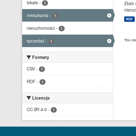
lokale
-
Zbiór
1
nieruc
mieszkania
-
1
RDF
nieruchomości
-
1
You can
sprzedaż
-
1
Formaty
CSV
-
1
RDF
-
1
Licencje
CC-BY-4.0
-
1