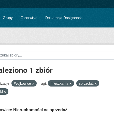
Grupy
O serwisie
Deklaracja Dostępności
aleziono 1 zbiór
izacje:
Wojkowice
Tagi:
mieszkania
sprzedaż
łki
owice: Nieruchomości na sprzedaż