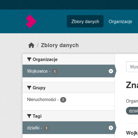
Skip to main content
Zbiory danych
Organizacje
Zbiory danych
Organizacje
Wojkowice
-
1
Zn
Grupy
Nieruchomości
-
1
Organ
dzia
Tagi
działki
-
1
Wojk