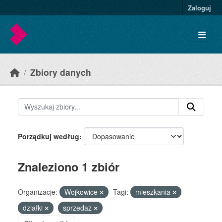
Skip to main content
Zaloguj
Zbiory danych
Porządkuj według
Znaleziono 1 zbiór
Organizacje:
Wojkowice
Tagi:
mieszkania
działki
sprzedaż