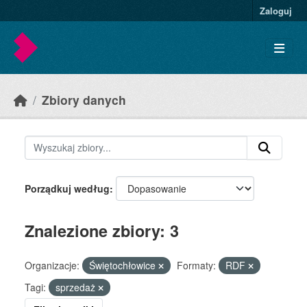
Skip to main content
Zaloguj
Zbiory danych
Porządkuj według
Znalezione zbiory: 3
Organizacje:
Świętochłowice
Formaty:
RDF
Tagi:
sprzedaż