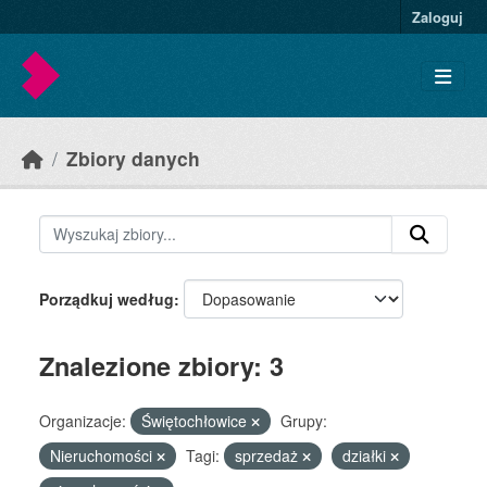
Skip to main content
Zaloguj
Zbiory danych
Porządkuj według
Znalezione zbiory: 3
Organizacje:
Świętochłowice
Grupy:
Nieruchomości
Tagi:
sprzedaż
działki