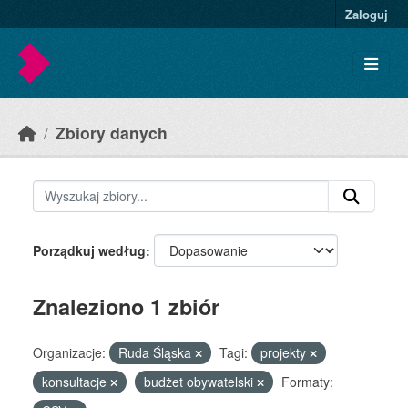
Skip to main content
Zaloguj
Zbiory danych
Porządkuj według
Znaleziono 1 zbiór
Organizacje:
Ruda Śląska
Tagi:
projekty
konsultacje
budżet obywatelski
Formaty: