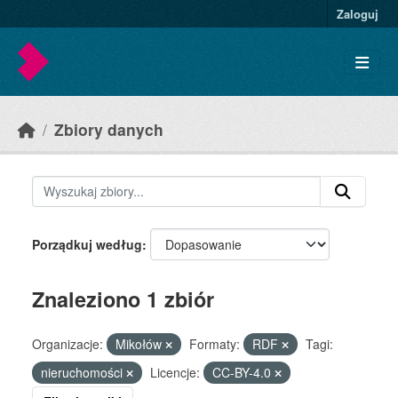
Skip to main content
Zaloguj
Zbiory danych
Porządkuj według
Znaleziono 1 zbiór
Organizacje:
Mikołów
Formaty:
RDF
Tagi:
nieruchomości
Licencje:
CC-BY-4.0