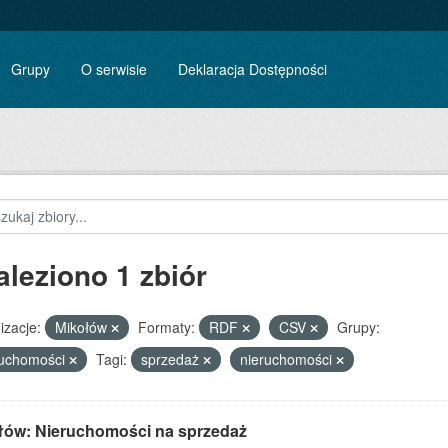
Grupy
O serwisie
Deklaracja Dostępności
aleziono 1 zbiór
izacje:
Mikołów
Formaty:
RDF
CSV
Grupy:
ruchomości
Tagi:
sprzedaż
nieruchomości
łów: Nieruchomości na sprzedaż