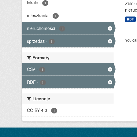
lokale
-
Zbiór
1
nieruc
mieszkania
-
1
RDF
nieruchomości
-
1
You can
sprzedaż
-
1
Formaty
CSV
-
1
RDF
-
1
Licencje
CC-BY-4.0
-
1