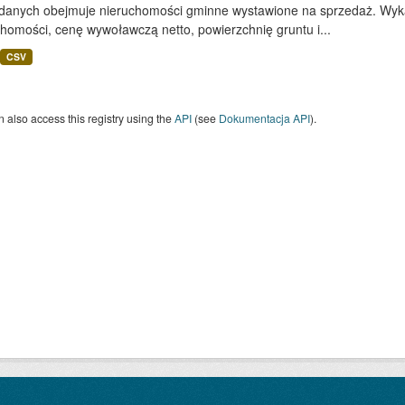
 danych obejmuje nieruchomości gminne wystawione na sprzedaż. Wykaz
homości, cenę wywoławczą netto, powierzchnię gruntu i...
CSV
 also access this registry using the
API
(see
Dokumentacja API
).