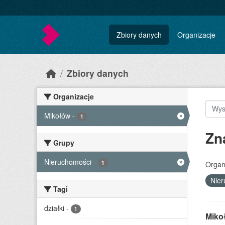
Skip to main content
Zbiory danych
Organizacje
Zbiory danych
Organizacje
Mikołów
-
1
Zn
Grupy
Nieruchomości
-
1
Organ
Nie
Tagi
działki
-
1
Miko